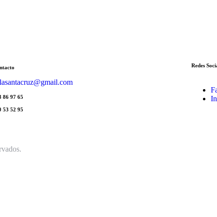
Redes Soci
ntacto
lasantacruz@gmail.com
F
8 86 97 65
I
0 53 52 95
ervados.