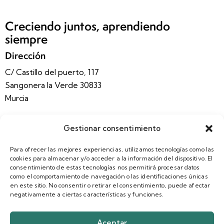
Creciendo juntos, aprendiendo
siempre
Dirección
C/ Castillo del puerto, 117
Sangonera la Verde 30833
Murcia
Contacto
Gestionar consentimiento
celasantacruz@gmail.com
Para ofrecer las mejores experiencias, utilizamos tecnologías como las
968 86 97 65
cookies para almacenar y/o acceder a la información del dispositivo. El
640 53 52 95
consentimiento de estas tecnologías nos permitirá procesar datos
como el comportamiento de navegación o las identificaciones únicas
en este sitio. No consentir o retirar el consentimiento, puede afectar
Redes Sociales
negativamente a ciertas características y funciones.
Facebook
Aceptar