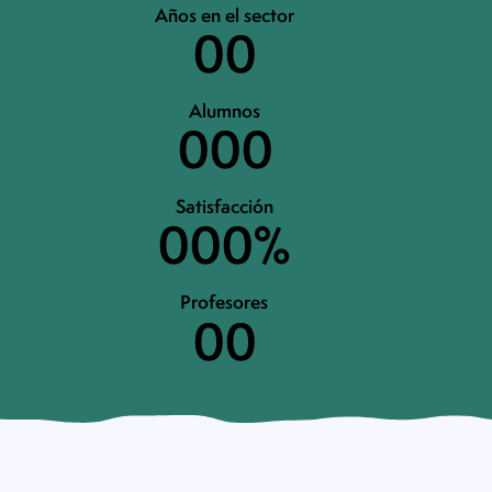
Años en el sector
0
0
Alumnos
0
0
0
Satisfacción
0
0
0
%
Profesores
0
0