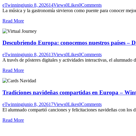
eTwinning
junio 8, 2026
14
Views
0
Likes
0
Comments
La música y la gastronomía sirvieron como puente para conocer mejor la
Read More
Descubriendo Europa: conocemos nuestros países – Di
eTwinning
junio 8, 2026
13
Views
0
Likes
0
Comments
A través de pósteres digitales y actividades interactivas, el alumnado d
Read More
Tradiciones navideñas compartidas en Europa – Wint
eTwinning
junio 8, 2026
17
Views
0
Likes
0
Comments
El alumnado compartió canciones y felicitaciones navideñas con los dis
Read More