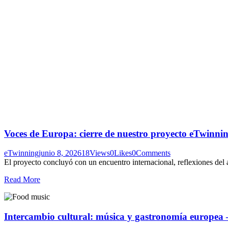
Voces de Europa: cierre de nuestro proyecto eTwinnin
eTwinning
junio 8, 2026
18
Views
0
Likes
0
Comments
El proyecto concluyó con un encuentro internacional, reflexiones del 
Read More
Intercambio cultural: música y gastronomía europe