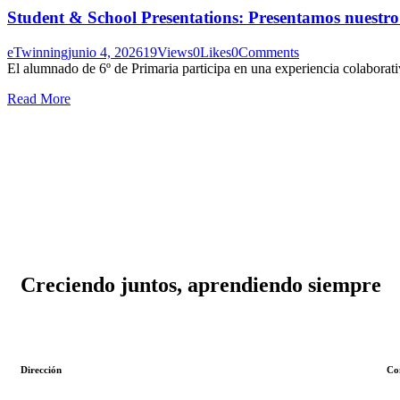
Student & School Presentations: Presentamos nuestro
eTwinning
junio 4, 2026
19
Views
0
Likes
0
Comments
El alumnado de 6º de Primaria participa en una experiencia colaborat
Read More
Creciendo juntos, aprendiendo siempre
Dirección
Co